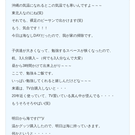
沖縄の気温になれるとこの気温でも寒いんですよ～～～
東北人なのにね(笑)
それでも、裸足のビーサンで出かけます(笑)
もう、気合です！！！
今日は海なしDAYだったので、我が家の掃除です。
子供達が大きくなって、勉強するスペースが狭くなったので、
机、3人分購入～（何でも3人分なんで大変）
昼から3時間かけて出来上がり～～～
ここで、勉強＆ご飯です。
いっぱい勉強してくれると嬉しんだけどな～～～
来週は、TV台購入しないと・・・
20年近く使っていて、TV置いている真ん中が歪んでる・・・・
もうそろそろやばい(笑)
明日から海です(^^)/
温かグッツ購入したので、明日は海に持っていきます。
何かというと・・・・・