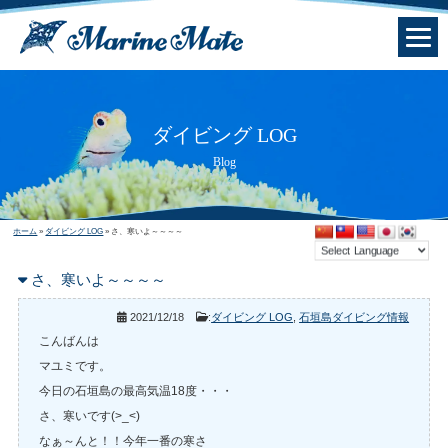
ダイビング LOG
Blog
ホーム
»
ダイビング LOG
»
さ、寒いよ～～～～
さ、寒いよ～～～～
2021/12/18
:
ダイビング LOG
,
石垣島ダイビング情報
こんばんは
マユミです。
今日の石垣島の最高気温18度・・・
さ、寒いです(>_<)
なぁ～んと！！今年一番の寒さ