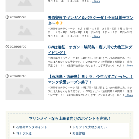
９月 １日、2日 ６日～16日 ２１日～
…More
2026/05/28
野原曽根でギンガメ＆バラクーダ！今日は川平マン
タへ
＊2026年ヨナラウィーク ６月 １5日～１８日 ２５日～30日 ７月 １日～4
日 １１日～18日 24日～31日 ８月 １日～3日 ９日～１７日 23日～31日
９月 １日、2日 ６日～16日 ２１日～
…More
2026/05/09
GWは遠征！オガン・鳩間島・鹿ノ川で大物三昧ダ
イビング！
＊2026年ヨナラウィーク 4月 （4月17日～6月14日までハタの産卵の為、ヨナ
ラには入れなくなる予定です。） GWはオガン！波照間島！鳩間島！！遠征
予定です！！！ （遠征料金発生いたします、ご了承下さい） ６月 １
…More
2026/04/16
【石垣島・西表島】ヨナラ、今年もすごかった…！
マンタ求愛シーズン終了！
＊2026年ヨナラウィーク 4月 （4月17日～6月14日までハタの産卵の為、ヨナ
ラには入れなくなる予定です。） GWはオガン！波照間島！鳩間島！！遠征
予定です！！！ （遠征料金発生いたします、ご了承下さい） ６月 １
…More
マリンメイトなら
上級者向けのポイントも充実
!!
石垣島マンタポイント
ドリフトで大物が見たい
ヨナラ水道
野原曽根