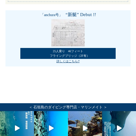
“新艇” Debut
!!
「anchura号」
25人乗り 46フィート
フライングブリッジ（2F有）
詳しくはこちら
!!
＜ 石垣島のダイビング専門店・マリンメイト ＞