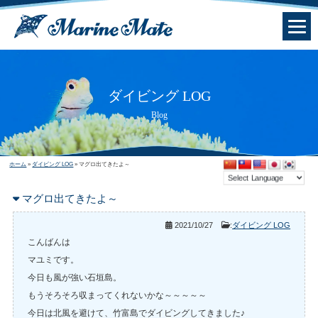
ダイビング LOG
Blog
ホーム
»
ダイビング LOG
»
マグロ出てきたよ～
マグロ出てきたよ～
2021/10/27
:
ダイビング LOG
こんばんは
マユミです。
今日も風が強い石垣島。
もうそろそろ収まってくれないかな～～～～～
今日は北風を避けて、竹富島でダイビングしてきました♪