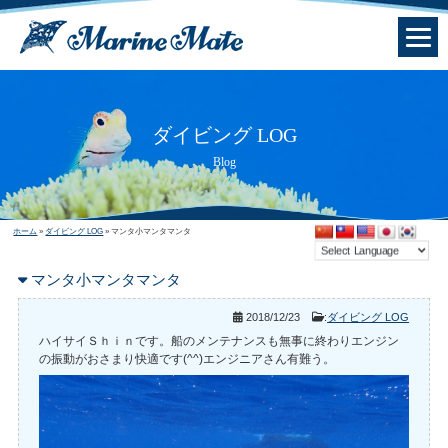
ダイビング LOG
Blog
ホーム
»
ダイビング LOG
»
マンタ小マンタマンタ
マンタ小マンタマンタ
2018/12/23
:
ダイビング LOG
ハイサイＳｈｉｎです。船のメンテナンスも無事に終わりエンジン
の振動がおさまり快適です(^^)エンジニアさん有難う。