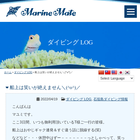
ダイビング LOG
Blog
ホーム
»
ダイビング LOG
»
船上は笑いが絶えません＼(^o^)／
船上は笑いが絶えません＼(^o^)／
2022/04/19
:
ダイビング LOG
,
石垣島ダイビング情報
こんばんは
マユミです。
ここ3日間、いつも御利用頂いているT様ご一行の皆様。
船上はおやじギャク連発＆すぐ違う話に脱線する(笑)
などなど・・・休憩中はずー－－－－－－－っとしゃべって、笑っ