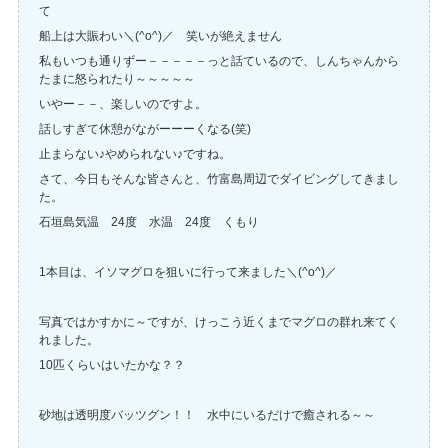
て
船上は大賑わい＼(^o^)／ 笑いが絶えません
私もいつも通りずー－－－－－っと話ているので、しんちゃんから
たまに怒られたり～～～～～
いやー－－、楽しいのですよ。
話しすぎて休憩がながーーーくなる(笑)
止まらない♪やめられない♪ですね。
さて、今日もそんな皆さんと、竹富島周辺でダイビングしてきまし
た。
石垣島気温 24度 水温 24度 くもり
1本目は、イソマグロを狙いに行って来ました＼(^o^)／
写真ではかすかに～ですが、けっこう近くまでマグロの群れ来てく
れました。
10匹くらいはいたかな？？
砂地は透明度バッツグン！！ 水中にいるだけで癒される～～