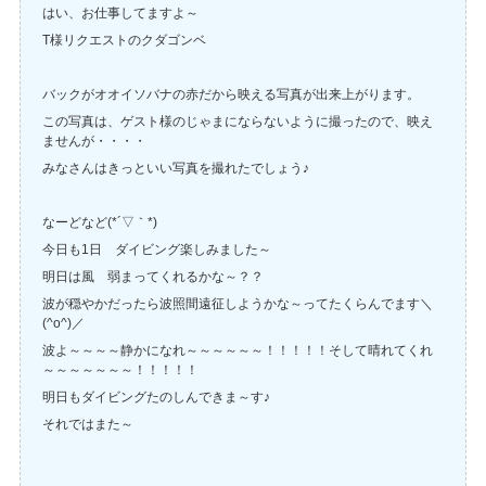
はい、お仕事してますよ～
T様リクエストのクダゴンベ
バックがオオイソバナの赤だから映える写真が出来上がります。
この写真は、ゲスト様のじゃまにならないように撮ったので、映え
ませんが・・・・
みなさんはきっといい写真を撮れたでしょう♪
なーどなど(*´▽｀*)
今日も1日 ダイビング楽しみました～
明日は風 弱まってくれるかな～？？
波が穏やかだったら波照間遠征しようかな～ってたくらんでます＼
(^o^)／
波よ～～～～静かになれ～～～～～～！！！！！そして晴れてくれ
～～～～～～～！！！！！
明日もダイビングたのしんできま～す♪
それではまた～