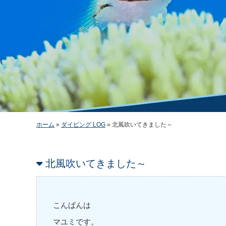
ホーム
»
ダイビング LOG
»
北風吹いてきました～
北風吹いてきました～
こんばんは
マユミです。