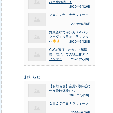
枚と絶好調！！
2026年6月16日
２０２７年ヨナラウィーク
2026年6月6日
野原曽根でギンガメ＆バラ
クーダ！今日は川平マンタ
へ
2026年5月28日
GWは遠征！オガン・鳩間
島・鹿ノ川で大物三昧ダイ
ビング！
2026年5月9日
お知らせ
【お知らせ】台風9号接近に
伴う臨時休業について
2026年7月10日
２０２７年ヨナラウィーク
2026年6月6日