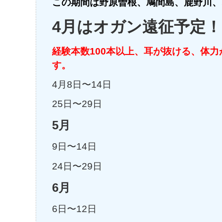
この期間は野原曽根、鳩間島、鹿野川、
4月はオガン遠征予定
経験本数100本以上、耳が抜ける、体
す。
4月8日〜14日
25日〜29日
5月
9日〜14日
24日〜29日
6月
6日〜12日