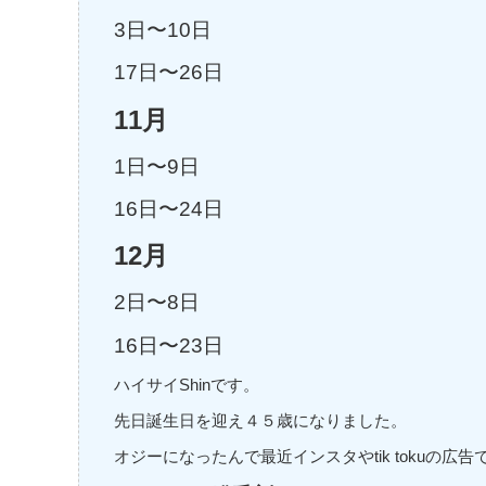
3日〜10日
17日〜26日
11月
1日〜9日
16日〜24日
12月
2日〜8日
16日〜23日
ハイサイShinです。
先日誕生日を迎え４５歳になりました。
オジーになったんで最近インスタやtik tokuの広告