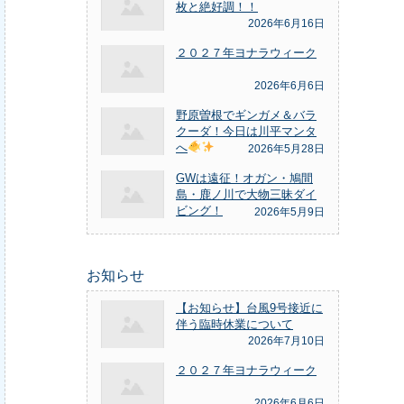
枚と絶好調！！
2026年6月16日
２０２７年ヨナラウィーク
2026年6月6日
野原曽根でギンガメ＆バラ
クーダ！今日は川平マンタ
へ
2026年5月28日
GWは遠征！オガン・鳩間
島・鹿ノ川で大物三昧ダイ
ビング！
2026年5月9日
お知らせ
【お知らせ】台風9号接近に
伴う臨時休業について
2026年7月10日
２０２７年ヨナラウィーク
2026年6月6日