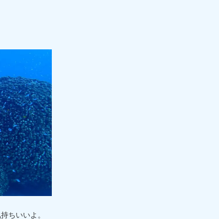
。
気持ちいいよ。