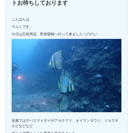
トお待ちしております
こんばんは
マユミです。
今日は石垣周辺、野原曽根へ行って来ました＼(^o^)／
名蔵ではデバスズメダイやアカククリ、オイランヨウジ、ミカズキ
エビなどなど