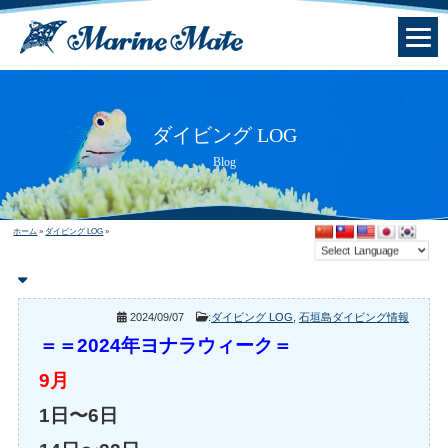
ダイビング LOG
Blog
ホーム
»
ダイビング LOG
»
2024/09/07
:
ダイビング LOG
,
石垣島ダイビング情報
＝
＝2024年ヨナラウィーク＝
9月
1日〜6日