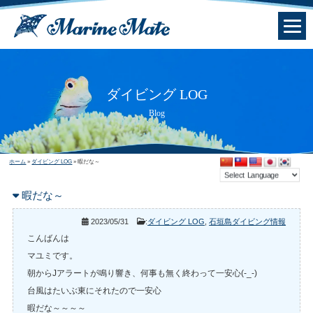
ダイビング LOG
Blog
ホーム
»
ダイビング LOG
»
暇だな～
暇だな～
2023/05/31
:
ダイビング LOG
,
石垣島ダイビング情報
こんばんは
マユミです。
朝からJアラートが鳴り響き、何事も無く終わって一安心(-_-)
台風はたいぶ東にそれたので一安心
暇だな～～～～