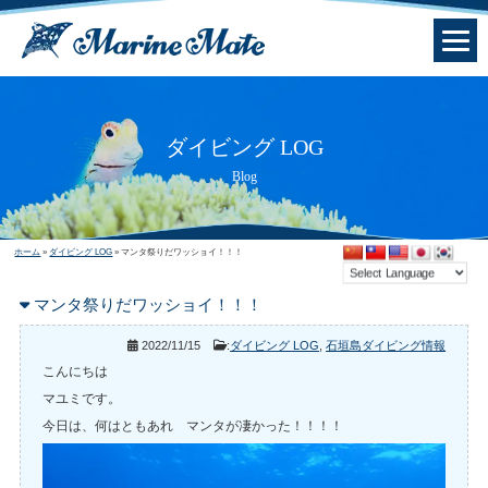
ダイビング LOG
Blog
ホーム
»
ダイビング LOG
»
マンタ祭りだワッショイ！！！
マンタ祭りだワッショイ！！！
2022/11/15
:
ダイビング LOG
,
石垣島ダイビング情報
こんにちは
マユミです。
今日は、何はともあれ マンタが凄かった！！！！