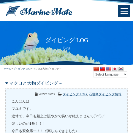
ダイビング LOG
Blog
ホーム
»
ダイビング LOG
»
マクロと大物ダイビング～
マクロと大物ダイビング～
2022/09/23
:
ダイビング LOG
,
石垣島ダイビング情報
こんばんは
マユミです。
連休で、今日も船上は賑やかで笑いが絶えません＼(^o^)／
楽しいのが1番！！！
今日も安全第一！！で楽しんできました♪