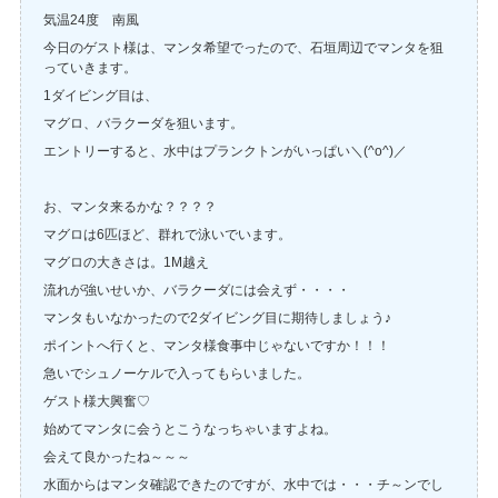
気温24度 南風
今日のゲスト様は、マンタ希望でったので、石垣周辺でマンタを狙
っていきます。
1ダイビング目は、
マグロ、バラクーダを狙います。
エントリーすると、水中はプランクトンがいっぱい＼(^o^)／
お、マンタ来るかな？？？？
マグロは6匹ほど、群れで泳いでいます。
マグロの大きさは。1M越え
流れが強いせいか、バラクーダには会えず・・・・
マンタもいなかったので2ダイビング目に期待しましょう♪
ポイントへ行くと、マンタ様食事中じゃないですか！！！
急いでシュノーケルで入ってもらいました。
ゲスト様大興奮♡
始めてマンタに会うとこうなっちゃいますよね。
会えて良かったね～～～
水面からはマンタ確認できたのですが、水中では・・・チ～ンでし