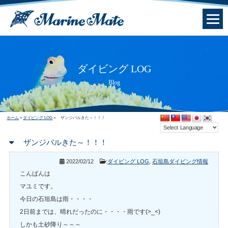
ダイビング LOG
Blog
ホーム
»
ダイビング LOG
»
ザンジバルきた～！！！
ザンジバルきた～！！！
2022/02/12
:
ダイビング LOG
,
石垣島ダイビング情報
こんばんは
マユミです。
今日の石垣島は雨・・・・
2日前までは、晴れだったのに・・・・雨です(>_<)
しかも土砂降り～～～