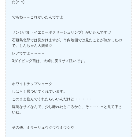
た(>_<)
でもね～～これがいたんですよ
ザンジバル（イエローボクサーシュリンプ）がいたんです♡
石垣島北部では見かけますが、市内地側では見たことが無かったの
で、しんちゃん大興奮♡
レアですよ～～～～
3ダイビング目は、大崎に戻りサメ狙いです。
ホワイトチップシャーク
しばらく居ついてくれています。
このまま住んでくれたらいいんだけど・・・・・
臆病なサメなんで、少し離れたところから、そ～～～っと見て下さ
いね。
その他、ミラーリュウグウウミウシや