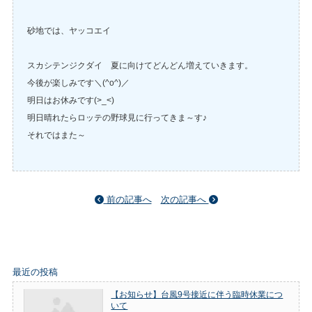
砂地では、ヤッコエイ
スカシテンジクダイ 夏に向けてどんどん増えていきます。
今後が楽しみです＼(^o^)／
明日はお休みです(>_<)
明日晴れたらロッテの野球見に行ってきま～す♪
それではまた～
前の記事へ
次の記事へ
最近の投稿
【お知らせ】台風9号接近に伴う臨時休業につ
いて