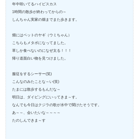
年中咲いてるハイビスカス
1時間の散歩が終わってからの～
しんちゃん実家の畑までまた歩きます。
畑にはペットのヤギ（ウミちゃん）
こちらもメタボになってました。
草しか食べないのになぜ太る！！！
帰り道面白い物を見つけました。
服従をするシーサー(笑)
こんなのみたことな～い(笑)
たまには散歩するもんだな～
明日は、ダイビングにいってきま～す。
なんでも今日はクジラの歌が水中で聞けたそうです。
あ～～、会いたいな～～～～
たのしんできま～す