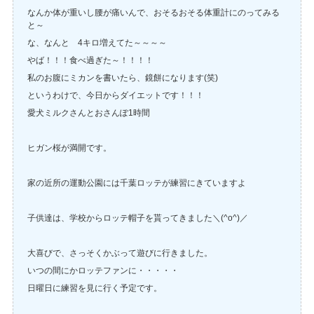
なんか体が重いし腰が痛いんで、おそるおそる体重計にのってみる
と～
な、なんと 4キロ増えてた～～～～
やば！！！食べ過ぎた～！！！！
私のお腹にミカンを書いたら、鏡餅になります(笑)
というわけで、今日からダイエットです！！！
愛犬ミルクさんとおさんぽ1時間
ヒガン桜が満開です。
家の近所の運動公園には千葉ロッテが練習にきていますよ
子供達は、学校からロッテ帽子を貰ってきました＼(^o^)／
大喜びで、さっそくかぶって遊びに行きました。
いつの間にかロッテファンに・・・・・
日曜日に練習を見に行く予定です。