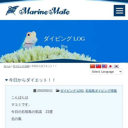
ダイビング LOG
Blog
ホーム
»
ダイビング LOG
»
今日からダイエット！！
今日からダイエット！！
2022/02/11
:
ダイビング LOG
,
石垣島ダイビング情報
こんばんは
マユミです。
今日の石垣島の気温 23度
北の風