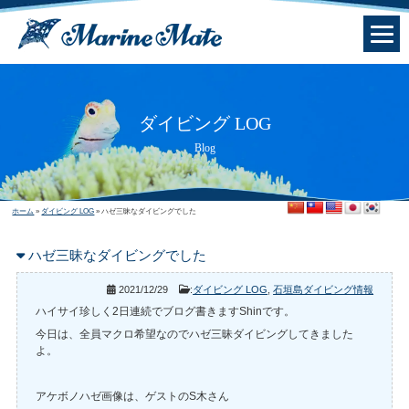
ダイビング LOG
Blog
ホーム
»
ダイビング LOG
»
ハゼ三昧なダイビングでした
ハゼ三昧なダイビングでした
2021/12/29
:
ダイビング LOG
,
石垣島ダイビング情報
ハイサイ珍しく2日連続でブログ書きますShinです。
今日は、全員マクロ希望なのでハゼ三昧ダイビングしてきました
よ。
アケボノハゼ画像は、ゲストのS木さん