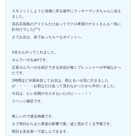
エキジットしようと浅瀬に戻る途中にラッキーマンタちゃんに会え
ました。
流石石垣島のアイドルだけあってマクロ希望のゲストさんも一気に
釘付けでした(^^)
さてお次は、炎であっちちーなポイントへ
S木さんやってくれました。
ホムラハゼをgetです。
正直ホムラハゼを紹介できる自信が無くプレッシャーが半端なかっ
たです。
2時間ほど水面休息してお次は、萌えるハゼ見に行きました
が・・・・・お初なだけあって見れなかったから半分いました。
今日は、ヒレ全開のモエギもいたのに～～～！！
リベンジ確定です。
悔しいので過去画像です。
さて明日からまた寒波の影響で風・波と荒れてくる予報です。
明日も安全第一で楽しんできます。