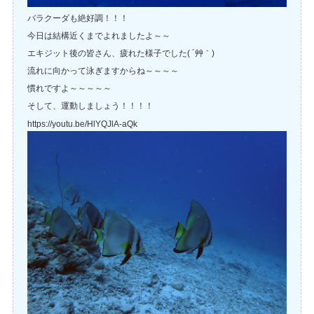
バラクーダも絶好調！！！
今日は結構近くまでよれましたよ～～
エキジット後の皆さん、疲れた様子でした( ´艸｀)
流れに向かって泳ぎますからね～～～～
慣れですよ～～～～～
そして、運動しましょう！！！！
https://youtu.be/HlYQJlA-aQk