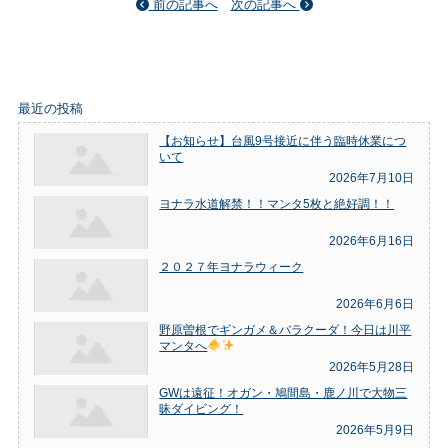
前の記事へ
次の記事へ
最近の投稿
【お知らせ】台風9号接近に伴う臨時休業につ
いて
2026年7月10日
ヨナラ水道解禁！！マンタ5枚と絶好調！！
2026年6月16日
２０２７年ヨナラウィーク
2026年6月6日
野原曽根でギンガメ＆バラクーダ！今日は川平
マンタへ
2026年5月28日
GWは遠征！オガン・鳩間島・鹿ノ川で大物三
昧ダイビング！
2026年5月9日