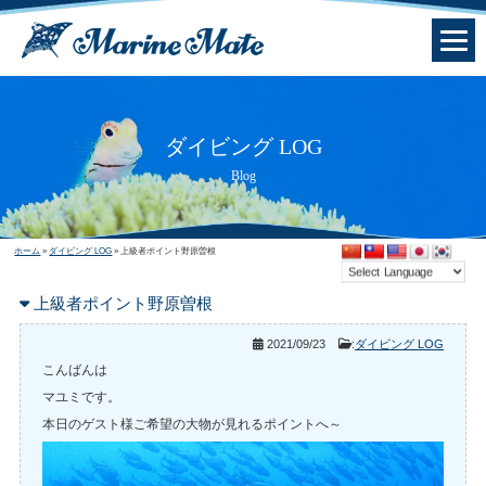
ダイビング LOG
Blog
ホーム
»
ダイビング LOG
»
上級者ポイント野原曽根
上級者ポイント野原曽根
2021/09/23
:
ダイビング LOG
こんばんは
マユミです。
本日のゲスト様ご希望の大物が見れるポイントへ～