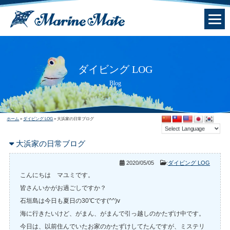
ダイビング LOG
Blog
ホーム
»
ダイビング LOG
»
大浜家の日常ブログ
大浜家の日常ブログ
2020/05/05
:
ダイビング LOG
こんにちは マユミです。
皆さんいかがお過ごしですか？
石垣島は今日も夏日の30℃です(^^)v
海に行きたいけど、がまん、がまんで引っ越しのかたずけ中です。
今日は、以前住んでいたお家のかたずけしてたんですが、ミステリ