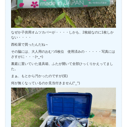
なぜか子供用オムツカバーが・・・・しかも、2枚組なのに1枚しか
ない・・・・
西松屋で買ったんだね～
その脇には、大人用のおむつ5枚位 使用済みの・・・・・写真には
さすがに・・・(>_<)
裏庭に置いていた道具箱、ふたが開いて全部ひっくりかえってまし
た。
まぁ、もとから汚かったのですが(笑)
何が無くなっているのか見当付きません(^_^)