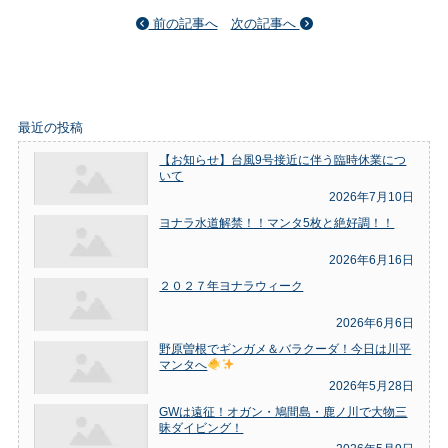
前の記事へ
次の記事へ
最近の投稿
【お知らせ】台風9号接近に伴う臨時休業につ
いて
2026年7月10日
ヨナラ水道解禁！！マンタ5枚と絶好調！！
2026年6月16日
２０２７年ヨナラウィーク
2026年6月6日
野原曽根でギンガメ＆バラクーダ！今日は川平
マンタへ
2026年5月28日
GWは遠征！オガン・鳩間島・鹿ノ川で大物三
昧ダイビング！