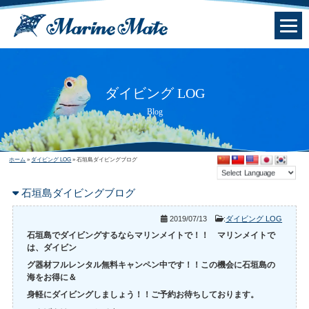
ダイビング LOG
Blog
ホーム
»
ダイビング LOG
»
石垣島ダイビングブログ
石垣島ダイビングブログ
2019/07/13
:
ダイビング LOG
石垣島でダイビングするならマリンメイトで！！ マリンメイトで
は、ダイビン
グ器材フルレンタル無料キャンペン中です！！この機会に石垣島の
海をお得に＆
身軽にダイビングしましょう！！ご予約お待ちしております。