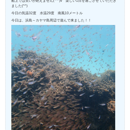
船上では笑いが絶えません(*^^)v 楽しい1日を過ごさせていただき
ました(^^)
今日の気温32度 水温29度 南風10メートル
今日は、浜島～カヤマ島周辺で遊んで来ました！！