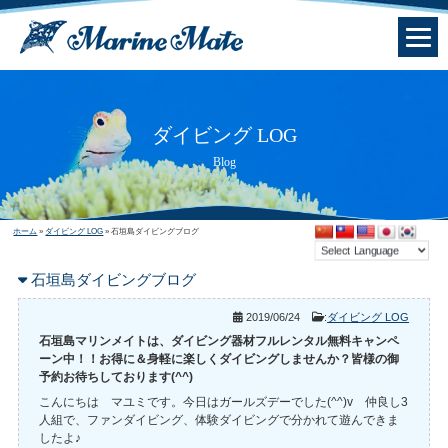
ダイビング LOG
Blog
ホーム
»
ダイビング LOG
»
石垣島ダイビングブログ
石垣島ダイビングブログ
2019/06/24
:
ダイビング LOG
石垣島マリンメイトは、ダイビング器材フルレンタル無料キャンペ
ーン中！！お得に＆身軽に楽しくダイビングしませんか？皆様の御
予約お待ちしております(^^)
こんにちは マユミです。今日はガールズデーでした(^^)v 仲良し3
人組で、ファンダイビング、体験ダイビングで分かれて遊んできま
したよ♪