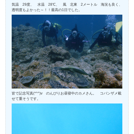
気温 29度、 水温 28℃、 風 北東 2メートル 海況も良く、
透明度もよかった～！！最高の1日でした。
皆で記念写真(*^^)v のんびりお昼寝中のカメさん。 コバンザメ載
せて重そうです。