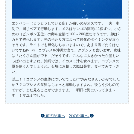
エンペラー（ヒラヒラしている所）が白いのがオスです。一夫一妻
制で、同じペアで行動します。メスはサンゴの隙間に1個ずつ、小さ
めの（ピンポン玉位）の卵を全部で100～200産むそうです。卵は2
カ月で孵化します。光の当たり方によって孵化のタイミングが違う
そうです。ライトでも孵化しちゃいますので、あまり当てたくはな
いですね(>_<) コブシメを沖縄方言で、クブシメと言います。意味
は「たくさん墨がでる」だそうです。こんなに大きかったら墨もい
っぱい出ますよね。沖縄では、イカスミ汁を食べます。コブシメの
墨を使うんでしょうね。石垣にお越しの際は是非、食べてみて下さ
い。
以上！！コブシメの生体についてでした(^^)vみなさんいかかでした
か？？コブシメの産卵はちょっと感動しますよね。後もう少しの間
ですが、まだ見ることができますよ。 明日は海にいってきま～
す！！マユミでした。
前の記事へ
次の記事へ