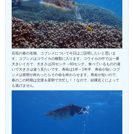
石垣の春の名物、コブシメについて今日はご説明したいと思いま
す。コブシメはコウイカの種類に入ります。コウイカの中では一番
大きいイカで、大きさは20センチ～60センチ。食べているものの違
いで大きさは違う見たいです。寿命は1年～1年半 寿命が短いコブ
シメは産卵が終わったらその命を終わらせます。寿命が短いので、
春のこの時期は交接＆産卵で大忙し！！なので、結構近くによって
も逃げません。