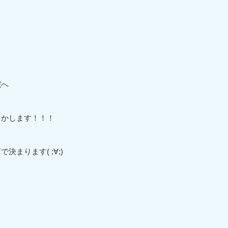
！
院へ
とかします！！！
まります( ;∀;)
！