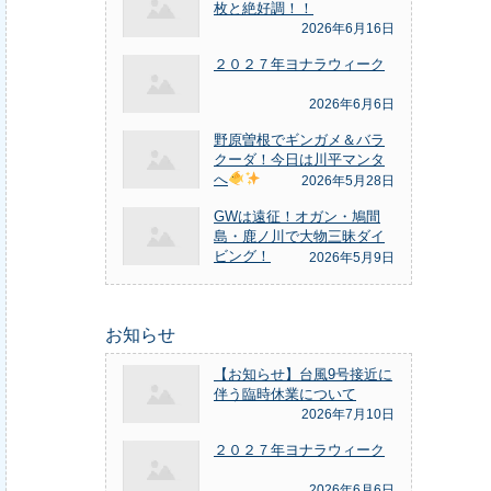
枚と絶好調！！
2026年6月16日
２０２７年ヨナラウィーク
2026年6月6日
野原曽根でギンガメ＆バラ
クーダ！今日は川平マンタ
へ
2026年5月28日
GWは遠征！オガン・鳩間
島・鹿ノ川で大物三昧ダイ
ビング！
2026年5月9日
お知らせ
【お知らせ】台風9号接近に
伴う臨時休業について
2026年7月10日
２０２７年ヨナラウィーク
2026年6月6日