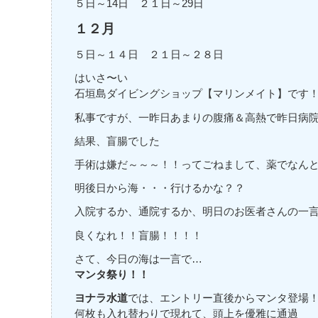
５日～14日 ２１日～29日
１２月
５日～１４日 ２１日～２８日
はいさ〜い
石垣島ダイビングショップ【マリンメイト】です
私事ですが、一昨日あまりの腹痛＆高熱で昨日病
結果、盲腸でした
手術は嫌だ～～～！！ってごねまして、薬でなん
明後日から海・・・行けるかな？？
入院するか、通院するか、明日のお医者さんの一言で決
良くなれ！！盲腸！！！！
さて、今日の海は一言で…
マンタ祭り！！
ヨナラ水道
では、エントリー直後からマンタ登場
何枚も入れ替わりで現れて、頭上を優雅に通過