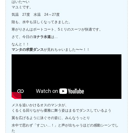
はいた〜い
マユミです。
気温 27度 水温 24～27度
陸も、水中も涼しくなってきました。
寒がりさんはボートコート、5ミリのスーツが快適です。
さて、今日の
ヨナラ水道
は…
なんと！！
マンタの求愛ダンス
が見れちゃいました〜〜！！
メスを追いかけるオスのマンタが、
くるくる回りながら優雅に舞う姿はまるでダンスしているよう
翼を広げるように泳ぐその姿に、みんなうっとり
水中で思わず「すごい…！」と声が出ちゃうほどの感動シーンでし
た