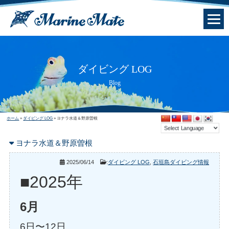
ダイビング LOG
Blog
ホーム
»
ダイビング LOG
»
ヨナラ水道＆野原曽根
ヨナラ水道＆野原曽根
2025/06/14
:
ダイビング LOG
,
石垣島ダイビング情報
■2025年
6月
6日〜12日