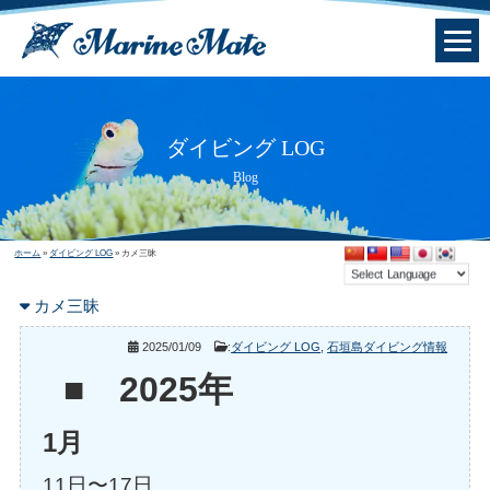
ダイビング LOG
Blog
ホーム
»
ダイビング LOG
»
カメ三昧
カメ三昧
2025/01/09
:
ダイビング LOG
,
石垣島ダイビング情報
■ 2025年
1月
11日〜17日