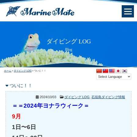
ダイビング LOG
Blog
ホーム
»
ダイビング LOG
»
ついに！！
ついに！！
2024/10/03
:
ダイビング LOG
,
石垣島ダイビング情報
＝
＝2024年ヨナラウィーク＝
9月
1日〜6日