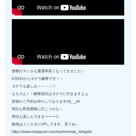
曽根のマンタも遭遇率高くなってきました♪
6月6日からヨナラ解禁です！！
ヨナラも楽しみ～～～～♡
もちろん！！解禁初日はヨナラに行きますよぉ
皆様のご予約お待ちしておりますm(_ _)m
明日も野原曽根に行こうかな～
明日も楽しんできまーーース
動画はインスタにUPしてます。見てね～
https://www.instagram.com/marinemate_ishigaki/