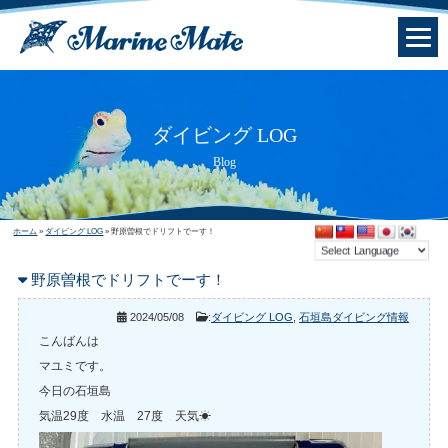
ダイビング LOG
Blog
ホーム
»
ダイビング LOG
»
野原曽根でドリフトでーす！
野原曽根でドリフトでーす！
2024/05/08
:
ダイビング LOG
,
石垣島ダイビング情報
こんばんは
マユミです。
今日の石垣島
気温29度 水温 27度 天気☀