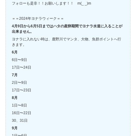
フォローも是非！！お願いします！！ m(_ _)m
＝＝2024年ヨナラウィーク＝＝
4月9日から6月5日まではハタの産卵期間でヨナラ水道に入ることが
出来ません。
ヨナラに入れない時は、鹿野川でマンタ、大物、魚群ポイントへ行
きます。
6月
6日〜9日
17日〜24日
7月
2日〜9日
17日〜23日
8月
1日〜8日
16日〜22日
30、31日
9月
1日〜6日