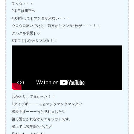
てくる・・・
2本目は川平へ
40分待ってもマンタが来ない・・・
ウロウロ泳いでたら、前方からマンタ4枚が～～～！！
クルクル求愛も♡
3本目もおかわりマンタ！！
おかわりして良かった！！
1ダイブずーーーっとマンタマンタマンタ♡
求愛をずーーーっと見れました♡
後ろ髪ひかれながらエキジットです。
船上では皆笑顔＼(^o^)／