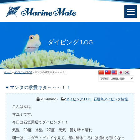
ダイビング LOG
Blog
ホーム
»
ダイビング LOG
»
マンタの求愛キタ～～～！！
マンタの求愛キタ～～～！！
2024/04/25
:
ダイビング LOG
,
石垣島ダイビング情報
こんばんは
マユミです。
今日は石垣周辺でダイビング！！
気温 29度 水温 27度 天気 曇り時々晴れ
朝一は、マダラトビエイを見て、船に帰るころには流れが強くなっ