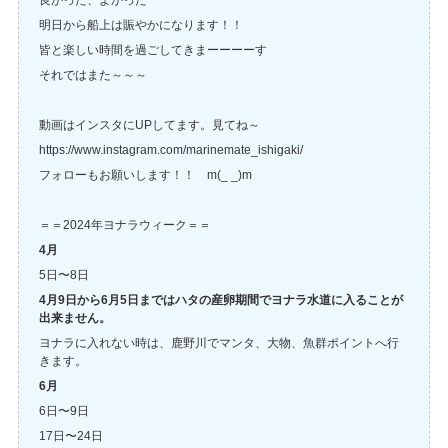
良かった、よかった
明日から船上は賑やかになります！！
皆と楽しい時間を過ごしてきまーーーーす
それではまた～～～
動画はインスタにUPしてます。見てね～
https://www.instagram.com/marinemate_ishigaki/
フォローもお願いします！！ m(_ _)m
＝＝2024年ヨナラウィーク＝＝
4月
5日〜8日
4月9日から6月5日まではハタの産卵期間でヨナラ水道に入ることが
出来ません。
ヨナラに入れない時は、鹿野川でマンタ、大物、魚群ポイントへ行
きます。
6月
6日〜9日
17日〜24日