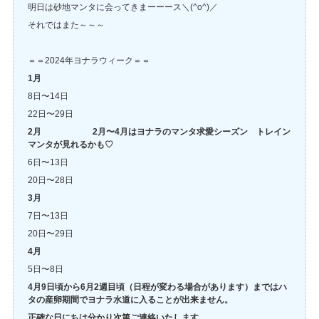
明日は砂地マンタに会ってきまーーース＼(^o^)／
それではまた～～～
＝＝2024年ヨナラウィーク＝＝
1月
8日〜14日
22日〜29日
2月 2月〜4月はヨナラのマンタ求愛シーズン トレイン
マンタが見れるかも♡
6日〜13日
20日〜28日
3月
7日〜13日
20日〜29日
4月
5日〜8日
4月9日頃から6月2週目頃（日程が変わる場合があります）まではハ
タの産卵期間でヨナラ水道に入ることが出来ません。
正確な日にちは分かり次第ご連絡いたします。