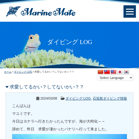
ダイビング LOG
Blog
ホーム
»
ダイビング LOG
»
求愛してるかい？してないかい？？
求愛してるかい？してないかい？？
2024/03/08
:
ダイビング LOG
,
石垣島ダイビング情報
こんばんは
マユミです。
今日はヨナラへ行きたかったんですが、海が大時化～～
諦めて、昨日 求愛が凄かったパナリへ行って来ました。