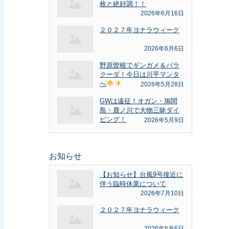
枚と絶好調！！
2026年6月16日
２０２７年ヨナラウィーク
2026年6月6日
野原曽根でギンガメ＆バラ
クーダ！今日は川平マンタ
へ
2026年5月28日
GWは遠征！オガン・鳩間
島・鹿ノ川で大物三昧ダイ
ビング！
2026年5月9日
お知らせ
【お知らせ】台風9号接近に
伴う臨時休業について
2026年7月10日
２０２７年ヨナラウィーク
2026年6月6日