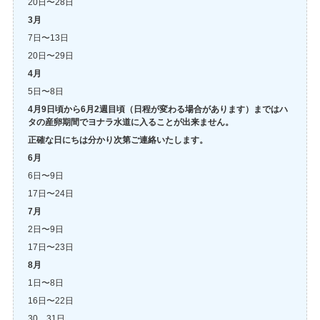
20日〜28日
3月
7日〜13日
20日〜29日
4月
5日〜8日
4月9日頃から6月2週目頃（日程が変わる場合があります）まではハ
タの産卵期間でヨナラ水道に入ることが出来ません。
正確な日にちは分かり次第ご連絡いたします。
6月
6日〜9日
17日〜24日
7月
2日〜9日
17日〜23日
8月
1日〜8日
16日〜22日
30、31日