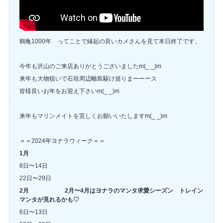
鶴亀1000年 ってことで縁起の良いカメさんを見て本日終了です。
今年も沢山のご来店ありがとうございましたm(_ _)m
来年も大物狙いで石垣周辺離島駆け巡りまーーース
皆様良いお年をお迎え下さいm(_ _)m
来年もマリンメイトを宜しくお願いいたしますm(_ _)m
＝＝2024年ヨナラウィーク＝＝
1月
8日〜14日
22日〜29日
2月 2月〜4月はヨナラのマンタ求愛シーズン トレイン
マンタが見れるかも♡
6日〜13日