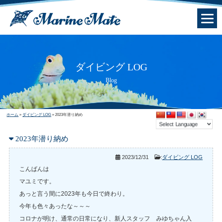
ダイビング LOG
Blog
ホーム
»
ダイビング LOG
»
2023年潜り納め
2023年潜り納め
2023/12/31
:
ダイビング LOG
こんばんは
マユミです。
あっと言う間に2023年も今日で終わり。
今年も色々あったな～～～
コロナが明け、通常の日常になり、新人スタッフ みゆちゃん入