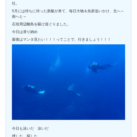
社。
5月には待ちに待った新艇が来て、毎日大物＆魚群追いかけ、北へ～
南へと～
石垣周辺離島を駆け巡ぐりました。
今日は潜り納め
最後はマンタ見たい！！！ってことで、行きましょう！！！
今日も泳いだ 泳いだ
捜した 探した