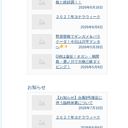
枚と絶好調！！
2026年6月16日
２０２７年ヨナラウィーク
2026年6月6日
野原曽根でギンガメ＆バラ
クーダ！今日は川平マンタ
へ
2026年5月28日
GWは遠征！オガン・鳩間
島・鹿ノ川で大物三昧ダイ
ビング！
2026年5月9日
お知らせ
【お知らせ】台風9号接近に
伴う臨時休業について
2026年7月10日
２０２７年ヨナラウィーク
2026年6月6日