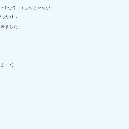
(>_<) （しんちゃんが）
行ったり～
て来ました）
よ～♪）