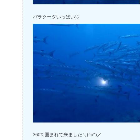
バラクーダいっぱい♡
360℃囲まれて来ました＼(^o^)／