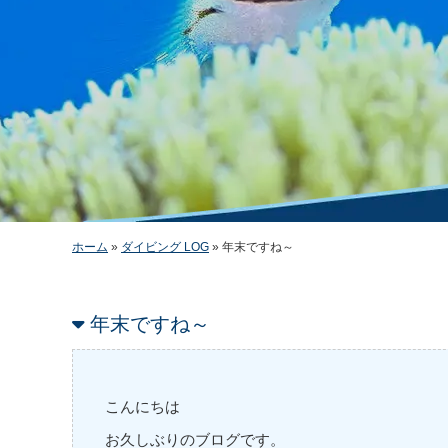
ホーム
»
ダイビング LOG
»
年末ですね～
年末ですね～
こんにちは
お久しぶりのブログです。