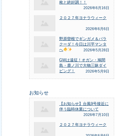
枚と絶好調！！
2026年6月16日
２０２７年ヨナラウィーク
2026年6月6日
野原曽根でギンガメ＆バラ
クーダ！今日は川平マンタ
へ
2026年5月28日
GWは遠征！オガン・鳩間
島・鹿ノ川で大物三昧ダイ
ビング！
2026年5月9日
お知らせ
【お知らせ】台風9号接近に
伴う臨時休業について
2026年7月10日
２０２７年ヨナラウィーク
2026年6月6日