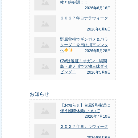
枚と絶好調！！
2026年6月16日
２０２７年ヨナラウィーク
2026年6月6日
野原曽根でギンガメ＆バラ
クーダ！今日は川平マンタ
へ
2026年5月28日
GWは遠征！オガン・鳩間
島・鹿ノ川で大物三昧ダイ
ビング！
2026年5月9日
お知らせ
【お知らせ】台風9号接近に
伴う臨時休業について
2026年7月10日
２０２７年ヨナラウィーク
2026年6月6日