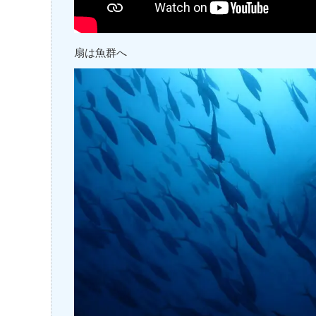
扇は魚群へ