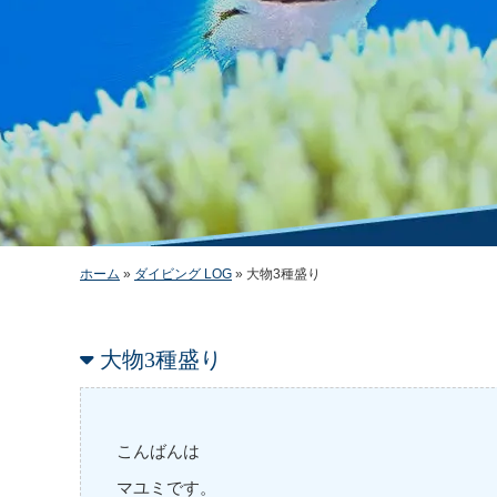
ホーム
»
ダイビング LOG
»
大物3種盛り
大物3種盛り
こんばんは
マユミです。