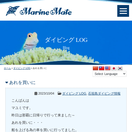
ダイビング LOG
Blog
ホーム
»
ダイビング LOG
»
あれを買いに
あれを買いに
2023/10/04
:
ダイビング LOG
,
石垣島ダイビング情報
こんばんは
マユミです。
昨日は那覇に日帰りで行って来ました～
あれを買いに・・・
船を上げる為の車を買いに行ってました。