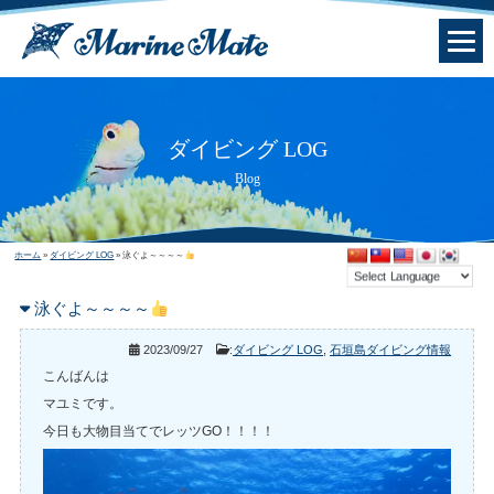
ダイビング LOG
Blog
ホーム
»
ダイビング LOG
»
泳ぐよ～～～～
泳ぐよ～～～～
2023/09/27
:
ダイビング LOG
,
石垣島ダイビング情報
こんばんは
マユミです。
今日も大物目当てでレッツGO！！！！