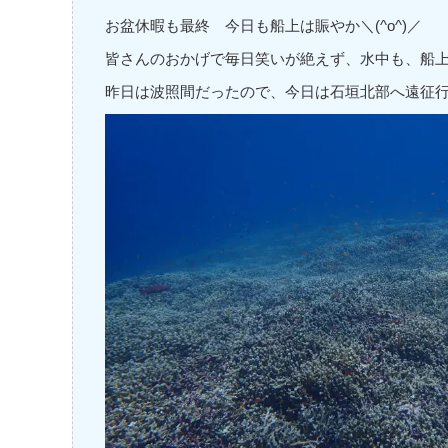
お盆休暇も最終 今日も船上は賑やか＼(^o^)／
皆さんのおかげで毎日笑いが絶えず、水中も、船上で
昨日は波照間だったので、今日は石垣北部へ遠征