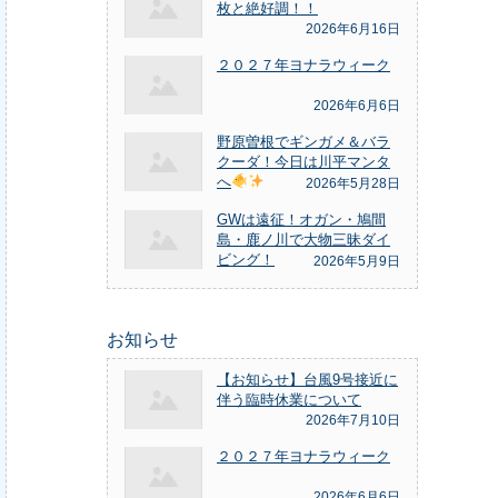
枚と絶好調！！
2026年6月16日
２０２７年ヨナラウィーク
2026年6月6日
野原曽根でギンガメ＆バラ
クーダ！今日は川平マンタ
へ
2026年5月28日
GWは遠征！オガン・鳩間
島・鹿ノ川で大物三昧ダイ
ビング！
2026年5月9日
お知らせ
【お知らせ】台風9号接近に
伴う臨時休業について
2026年7月10日
２０２７年ヨナラウィーク
2026年6月6日