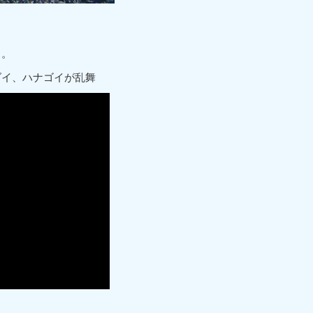
よ。
ダイ、ハナゴイが乱舞