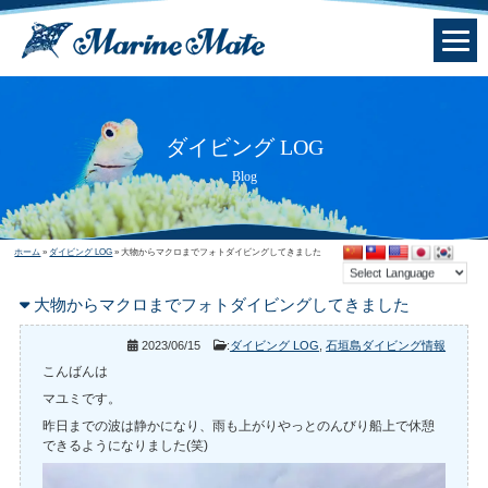
ダイビング LOG
Blog
ホーム
»
ダイビング LOG
»
大物からマクロまでフォトダイビングしてきました
大物からマクロまでフォトダイビングしてきました
2023/06/15
:
ダイビング LOG
,
石垣島ダイビング情報
こんばんは
マユミです。
昨日までの波は静かになり、雨も上がりやっとのんびり船上で休憩
できるようになりました(笑)