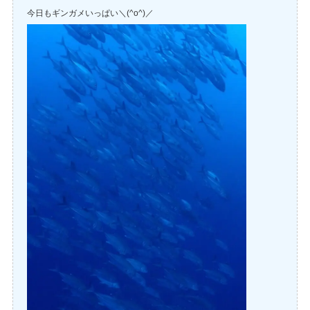
今日もギンガメいっぱい＼(^o^)／