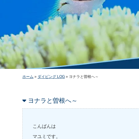
ホーム
»
ダイビング LOG
»
ヨナラと曽根へ～
ヨナラと曽根へ～
こんばんは
マユミです。