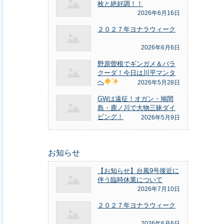
枚と絶好調！！
2026年6月16日
２０２７年ヨナラウィーク
2026年6月6日
野原曽根でギンガメ＆バラ
クーダ！今日は川平マンタ
へ
2026年5月28日
GWは遠征！オガン・鳩間
島・鹿ノ川で大物三昧ダイ
ビング！
2026年5月9日
お知らせ
【お知らせ】台風9号接近に
伴う臨時休業について
2026年7月10日
２０２７年ヨナラウィーク
2026年6月6日