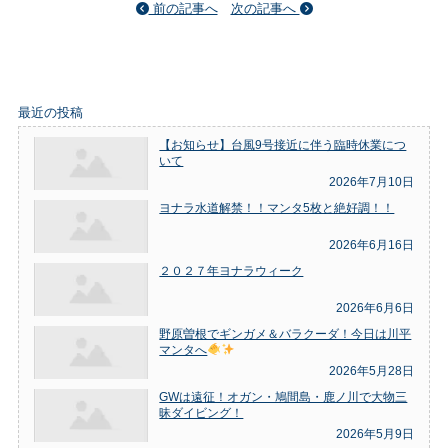
前の記事へ
次の記事へ
最近の投稿
【お知らせ】台風9号接近に伴う臨時休業につ
いて
2026年7月10日
ヨナラ水道解禁！！マンタ5枚と絶好調！！
2026年6月16日
２０２７年ヨナラウィーク
2026年6月6日
野原曽根でギンガメ＆バラクーダ！今日は川平
マンタへ
2026年5月28日
GWは遠征！オガン・鳩間島・鹿ノ川で大物三
昧ダイビング！
2026年5月9日