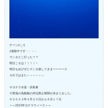
チーン(>_<)
2連敗中です・・・・
マンタどこ行った？？
明日こそは！！！！！
明日もめげずにマンタ探してきまーーーース
それではまた～～～～～～
※ヨナラ水道・浜島東
※禁漁の為船舶の停泊禁止期間が決まりました。
※２０２３年４月２０日から６月１７日
＝＝2023年ヨナラウィーク＝＝