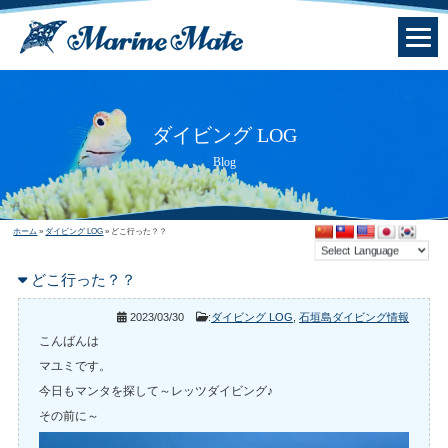
ダイビング LOG
Blog
ホーム
»
ダイビング LOG
»
どこ行った？？
どこ行った？？
2023/03/30
:
ダイビング LOG
,
石垣島ダイビング情報
こんばんは
マユミです。
今日もマンタを探して～レッツダイビング♪
その前に～