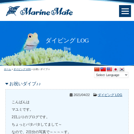
ダイビング LOG
Blog
ホーム
»
ダイビング LOG
»
お祝いダイブ♪♪
お祝いダイブ♪♪
2021/04/22
:
ダイビング LOG
こんばんは
マユミです。
2日ぶりのブログです。
ちょっとバタバタしてまして～
なので、2日分の写真で～～～～す。