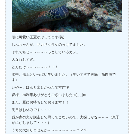
頭に可愛い王冠かぶってます(笑)
しんちゃんが、サカサクラゲのっけてました。
それでもじ～～～～～っとしているカメ。
人なれしすぎ。
どんだけ～～～～～～！！！
水中、船上といっぱい笑いました。（笑いすぎて腹筋 筋肉痛で
す）
いや～、ほんと楽しかったです(^^)/
皆様、御利用ありがとうございましたm(_ _)m
また、夏にお待ちしております！！
明日はお休みです～～～
我が家の犬が脱走して帰ってこないので、犬探しかな～～～（息子
がにがしまして・・・）
うちの犬知りませんか～～～～～～～～？？？