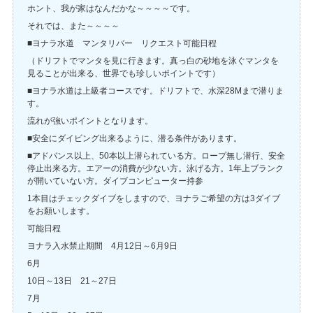
ホント、我が家はなんだかな～～～～です。
それでは、また～～～～
■ヨナラ水道 マンタリバー リクエスト可能日程
（ドリフトでマンタを見に行きます。真っ白の砂地を泳ぐマンタを
見ることが出来る、世界でも珍しいポイントです）
■ヨナラ水道は上級者コースです。ドリフトで、水深28Mまで潜りま
す。
流れが強いポイントとなります。
■安全にダイビング出来るように、潜る条件があります。
■アドバンス以上、50本以上潜られている方。ロープ無し潜行、安全
停止出来る方。エアーの消費が少ない方。泳げる方。1年上ブランク
が開いていない方。ダイブコンピューター持参
1本目はチェックダイブをしますので、ヨナラご希望の方は3ダイブ
をお願いします。
可能日程
ヨナラ入水禁止期間 4月12日～6月9日
6月
10日～13日 21～27日
7月