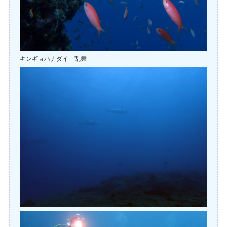
キンギョハナダイ 乱舞