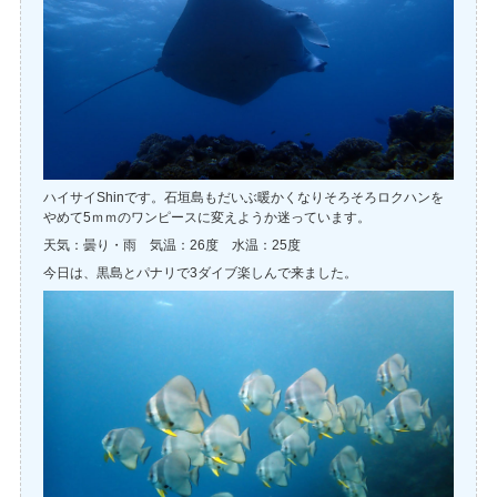
ハイサイShinです。石垣島もだいぶ暖かくなりそろそろロクハンを
やめて5ｍｍのワンピースに変えようか迷っています。
天気：曇り・雨 気温：26度 水温：25度
今日は、黒島とパナリで3ダイブ楽しんで来ました。