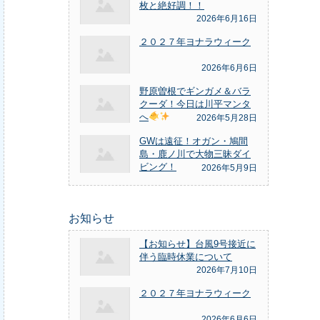
枚と絶好調！！
2026年6月16日
２０２７年ヨナラウィーク
2026年6月6日
野原曽根でギンガメ＆バラ
クーダ！今日は川平マンタ
へ
2026年5月28日
GWは遠征！オガン・鳩間
島・鹿ノ川で大物三昧ダイ
ビング！
2026年5月9日
お知らせ
【お知らせ】台風9号接近に
伴う臨時休業について
2026年7月10日
２０２７年ヨナラウィーク
2026年6月6日