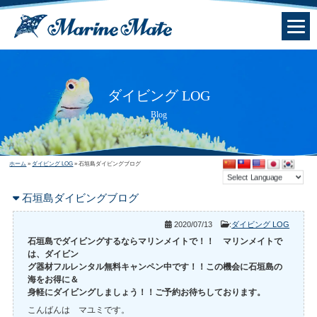
ダイビング LOG
Blog
ホーム
»
ダイビング LOG
»
石垣島ダイビングブログ
石垣島ダイビングブログ
2020/07/13
:
ダイビング LOG
石垣島でダイビングするならマリンメイトで！！ マリンメイトで
は、ダイビン
グ器材フルレンタル無料キャンペン中です！！この機会に石垣島の
海をお得に＆
身軽にダイビングしましょう！！ご予約お待ちしております。
こんばんは マユミです。