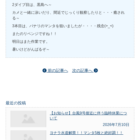
2ダイブ目は、黒島へ～
カメと一緒に泳いだり、間近でじっくり観察したりと・・・癒され
る～
3本目は、パナリのマンタを狙いましたが・・・・残念(>_<)
またのリベンジですね！！
明日はまた作業です。
暑いけどがんばるぞ～
前の記事へ
次の記事へ
最近の投稿
【お知らせ】台風9号接近に伴う臨時休業につ
いて
2026年7月10日
ヨナラ水道解禁！！マンタ5枚と絶好調！！