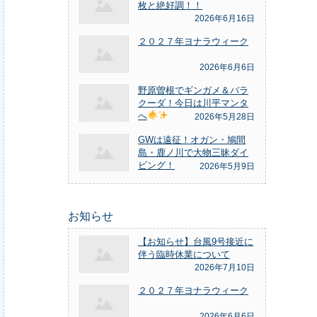
枚と絶好調！！
2026年6月16日
２０２７年ヨナラウィーク
2026年6月6日
野原曽根でギンガメ＆バラ
クーダ！今日は川平マンタ
へ
2026年5月28日
GWは遠征！オガン・鳩間
島・鹿ノ川で大物三昧ダイ
ビング！
2026年5月9日
お知らせ
【お知らせ】台風9号接近に
伴う臨時休業について
2026年7月10日
２０２７年ヨナラウィーク
2026年6月6日