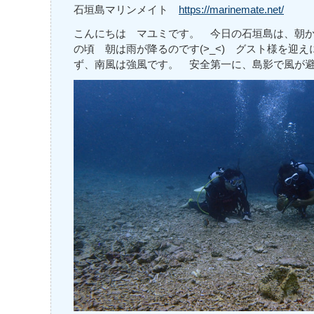
石垣島マリンメイト
https://marinemate.net/
こんにちは マユミです。 今日の石垣島は、朝から
の頃 朝は雨が降るのです(>_<) グスト様を迎
ず、南風は強風です。 安全第一に、島影で風が避け