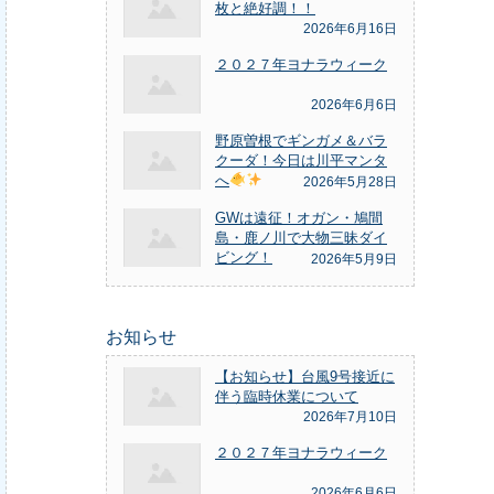
枚と絶好調！！
2026年6月16日
２０２７年ヨナラウィーク
2026年6月6日
野原曽根でギンガメ＆バラ
クーダ！今日は川平マンタ
へ
2026年5月28日
GWは遠征！オガン・鳩間
島・鹿ノ川で大物三昧ダイ
ビング！
2026年5月9日
お知らせ
【お知らせ】台風9号接近に
伴う臨時休業について
2026年7月10日
２０２７年ヨナラウィーク
2026年6月6日