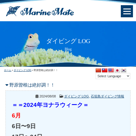
ダイビング LOG
Blog
ホーム
»
ダイビング LOG
»
野原曽根は絶好調！！
野原曽根は絶好調！！
2024/08/08
:
ダイビング LOG
,
石垣島ダイビング情報
＝
＝2024年ヨナラウィーク＝
6月
6日〜9日