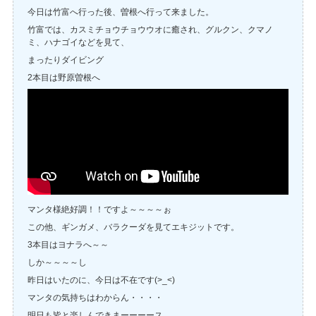
今日は竹富へ行った後、曽根へ行って来ました。
竹富では、カスミチョウチョウウオに癒され、グルクン、クマノ
ミ、ハナゴイなどを見て、
まったりダイビング
2本目は野原曽根へ
マンタ様絶好調！！ですよ～～～～ぉ
この他、ギンガメ、バラクーダを見てエキジットです。
3本目はヨナラへ～～
しか～～～～し
昨日はいたのに、今日は不在です(>_<)
マンタの気持ちはわからん・・・・
明日も皆と楽しんできまーーーース