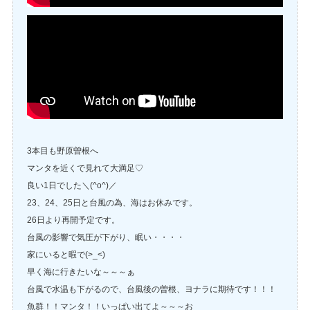
3本目も野原曽根へ
マンタを近くで見れて大満足♡
良い1日でした＼(^o^)／
23、24、25日と台風の為、海はお休みです。
26日より再開予定です。
台風の影響で気圧が下がり、眠い・・・・
家にいると暇で(>_<)
早く海に行きたいな～～～ぁ
台風で水温も下がるので、台風後の曽根、ヨナラに期待です！！！
魚群！！マンタ！！いっぱい出てよ～～～お