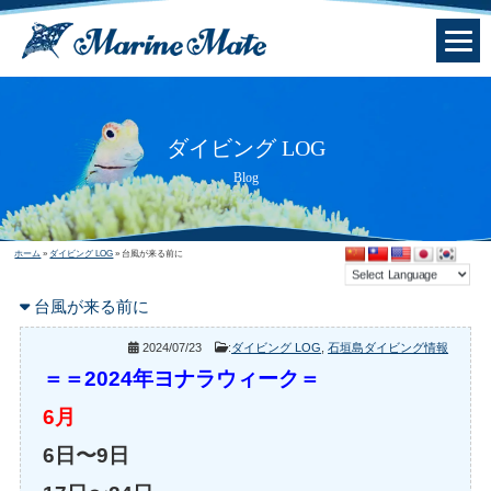
ダイビング LOG
Blog
ホーム
»
ダイビング LOG
»
台風が来る前に
台風が来る前に
2024/07/23
:
ダイビング LOG
,
石垣島ダイビング情報
＝
＝2024年ヨナラウィーク＝
6月
6日〜9日