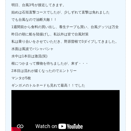
明日、台風3号が接近してきます。
始めは石垣直撃コースでしたが、少しずれて直撃は免れました
でも台風なので油断大敵！！
1週間前から食料の買い出し、養生テープも買い、台風グッツは万全
昨日の朝に船を陸揚げし、私以外は皆で台風対策
私は乗り合いをさせていただき、野原曽根で3ダイブしてきました。
水面は風波でバシャバシャ
水中は1本目は激流(笑)
根につかまって獲物を待ちましたが、来ず・・・
2本目は流れが緩くなったのでエントリー
マンタが5枚
ギンガメのトルネードも見れて最高！！でした